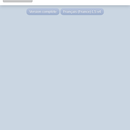
Version complète
Français (France) LS v4