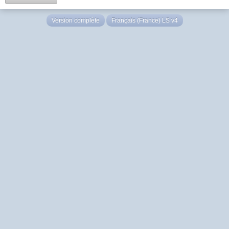
Version complète
Français (France) LS v4