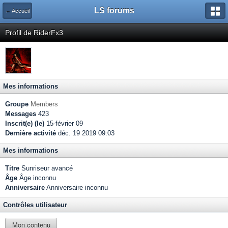
LS forums
← Accueil
Profil de RiderFx3
Mes informations
Groupe
Members
Messages
423
Inscrit(e) (le)
15-février 09
Dernière activité
déc. 19 2019 09:03
Mes informations
Titre
Sunriseur avancé
Âge
Âge inconnu
Anniversaire
Anniversaire inconnu
Contrôles utilisateur
Mon contenu