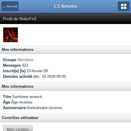
LS forums
← Accueil
Profil de RiderFx3
Mes informations
Groupe
Members
Messages
423
Inscrit(e) (le)
15-février 09
Dernière activité
déc. 19 2019 09:03
Mes informations
Titre
Sunriseur avancé
Âge
Âge inconnu
Anniversaire
Anniversaire inconnu
Contrôles utilisateur
Mon contenu