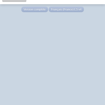
Version complète
Français (France) LS v4