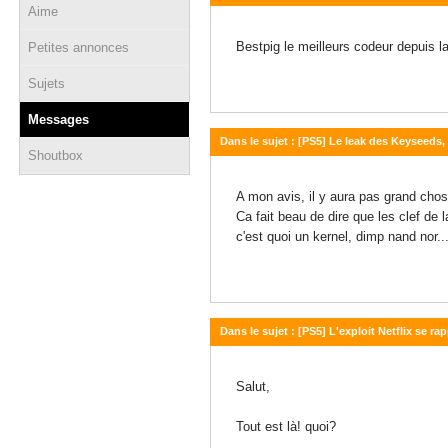
Aime
22 janvier 2026 - 19:53
Bestpig le meilleurs codeur depuis l
Petites annonces
Sujets
Messages
Dans le sujet : [PS5] Le leak des Keyseeds,
Shoutbox
03 janvier 2026 - 00:01
A mon avis, il y aura pas grand chos
Ca fait beau de dire que les clef d
c'est quoi un kernel, dimp nand nor...
Dans le sujet : [PS5] L'exploit Netflix se r
08 novembre 2025 - 15:41
Salut,
Tout est là! quoi?