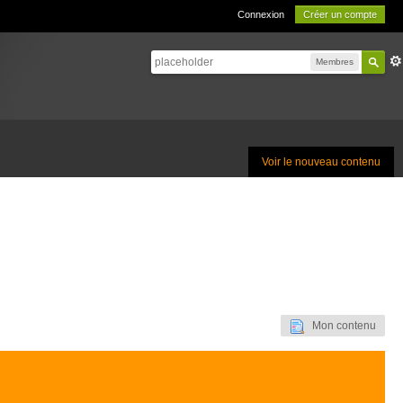
Connexion
Créer un compte
Membres
Voir le nouveau contenu
Mon contenu