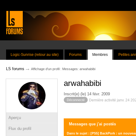
Logic-Sunrise (retour au site)
Forums
Membres
Petites a
→
LS forums
Affichage d'un profil : Messages: arwahabibi
arwahabibi
Inscrit(e) (le) 14 févr. 2009
Déconnecté
Dernière activité janv. 24 2
Aperçu
Messages que j'ai postés
Flux du profil
Dans le sujet : [PS5] BackPork : un nouveau