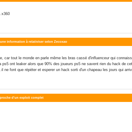
a x360
 une information à relativiser selon Zecoxao
e, car tout le monde en parle même les bras cassé d'influenceur qui connaiss
e la ps5 ont leaker alors que 90% des joueurs ps5 ne savent rien du hack de 
.il ne font que répèter et esperer un hack sorti d'un chapeau les jours qui arri
approche d'un exploit complet