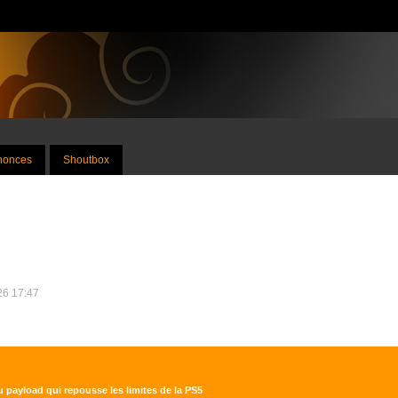
nnonces
Shoutbox
026 17:47
 payload qui repousse les limites de la PS5