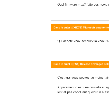
Quel firmware max? faite des news c
Dans le sujet : [XBX/S] Microsoft augmente 
03 novembre 2025 - 19:40
Qui achète xbox sérieux? la xbox 36
Dans le sujet : [PS4] Release bzImages KHEO
31 octobre 2025 - 23:37
C'est vrai vous pouvez au moins faire
Apparement c est une nouvelle image 
lent et pas concluant quelqu'un a e