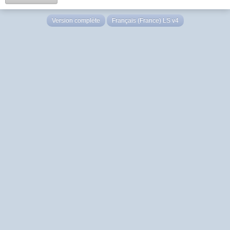
Version complète
Français (France) LS v4