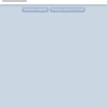
Version complète
Français (France) LS v4