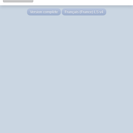
Version complète
Français (France) LS v4