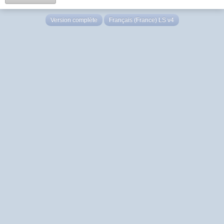
Version complète
Français (France) LS v4