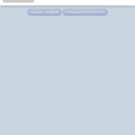
Version complète
Français (France) LS v4