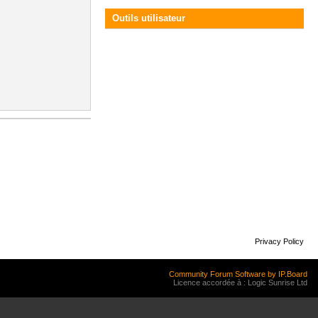
Outils utilisateur
Privacy Policy
Community Forum Software by IP.Board
Licence accordée à : Logic Sunrise Ltd