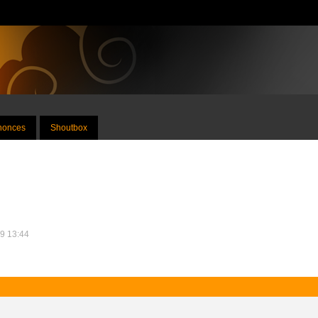
nnonces
Shoutbox
09 13:44