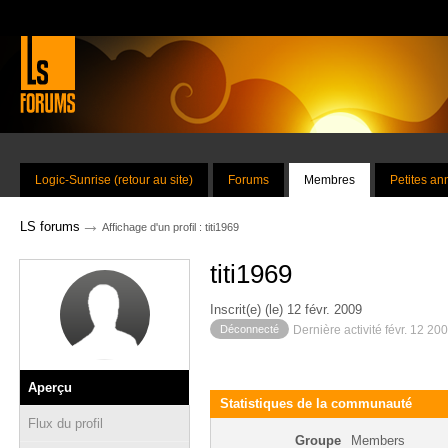
Logic-Sunrise (retour au site)
Forums
Membres
Petites a
→
LS forums
Affichage d'un profil : titi1969
titi1969
Inscrit(e) (le) 12 févr. 2009
Déconnecté
Dernière activité févr. 12 20
Aperçu
Statistiques de la communauté
Flux du profil
Groupe
Members