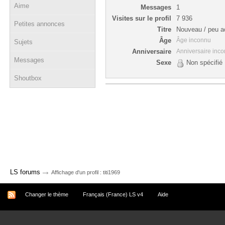
Aime
Messages
1
Visites sur le profil
7 936
Petites annonces
Titre
Nouveau / peu ac
Âge
Âge inconnu
Sujets
Anniversaire
Anniversaire inc
Messages
Sexe
Non spécifié
Shoutbox
→
LS forums
Affichage d'un profil : titi1969
Changer le thème
Français (France) LS v4
Aide