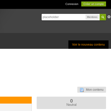
Connexion
Créer un compte
Membres
Voir le nouveau contenu
Mon contenu
0
Neutral