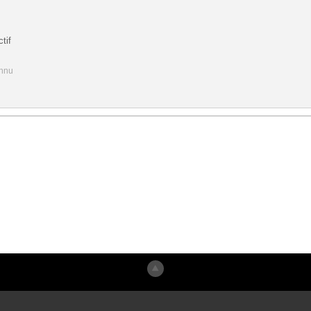
tif
onnu