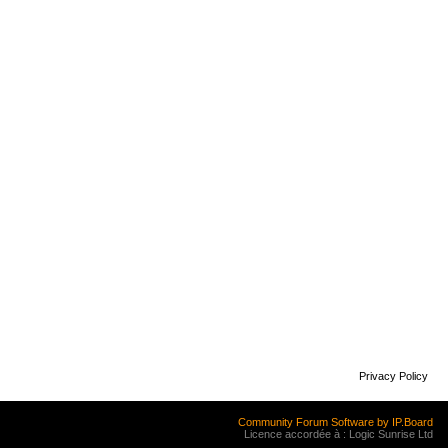
Privacy Policy
Community Forum Software by IP.Board
Licence accordée à : Logic Sunrise Ltd