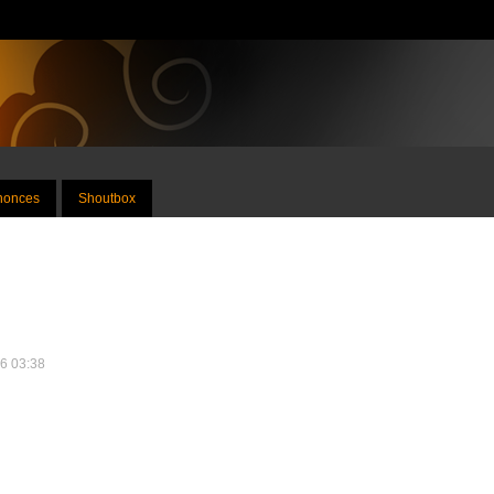
nnonces
Shoutbox
26 03:38