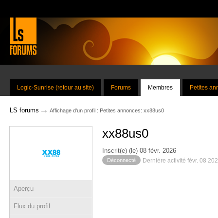
Logic-Sunrise (retour au site)
Forums
Membres
Petites a
→
LS forums
Affichage d'un profil : Petites annonces: xx88us0
xx88us0
Inscrit(e) (le) 08 févr. 2026
Déconnecté
Dernière activité févr. 08 20
Aperçu
Flux du profil