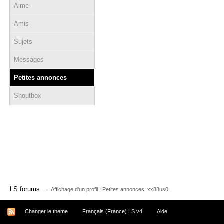
Aime
Amis
Sujets
Messages
Petites annonces
Shoutbox
→
LS forums
Affichage d'un profil : Petites annonces: xx88us0
Changer le thème
Français (France) LS v4
Aide