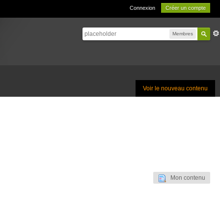
Connexion
Créer un compte
Membres
Voir le nouveau contenu
Mon contenu