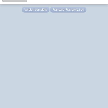
Version complète
Français (France) LS v4