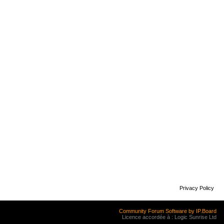
Privacy Policy
Community Forum Software by IP.Board
Licence accordée à : Logic Sunrise Ltd