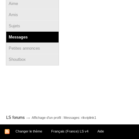
Aime
Amis
Sujets
Messages
Petites annonces
Shoutbox
→
LS forums
Affichage d'un profil : Messages: rikviplink1
Changer le thème
Français (France) LS v4
Aide