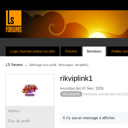
Logic-Sunrise (retour au site)
Forums
Membres
Petites a
→
LS forums
Affichage d'un profil : Messages: rikviplink1
rikviplink1
Inscrit(e) (le) 07 févr. 2026
Déconnecté
Dernière activité févr. 09 20
Aperçu
Il n'y aucun message à afficher.
Flux du profil