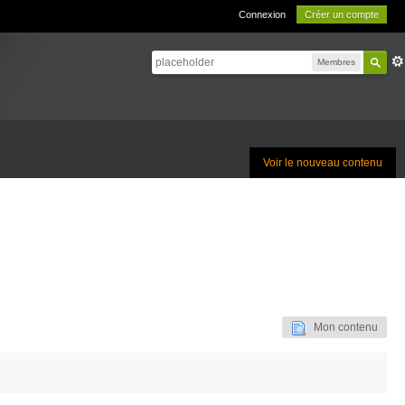
Connexion
Créer un compte
Membres
Voir le nouveau contenu
Mon contenu