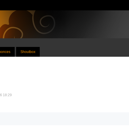
nnonces
Shoutbox
26 18:29