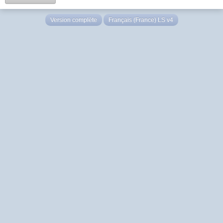
Version complète
Français (France) LS v4