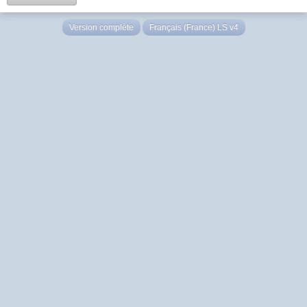
Version complète
Français (France) LS v4