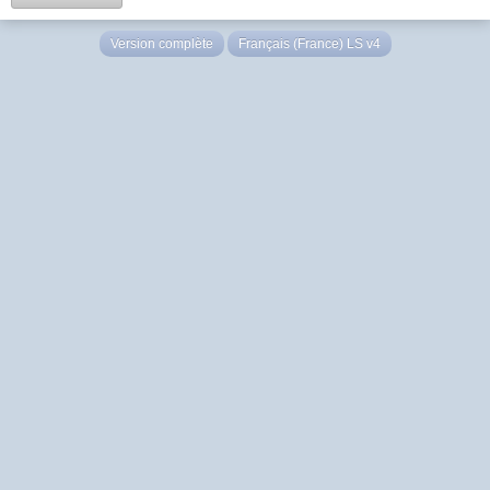
Version complète
Français (France) LS v4