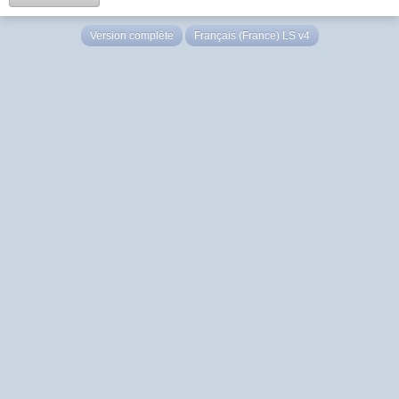
Version complète
Français (France) LS v4