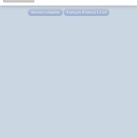
Version complète
Français (France) LS v4