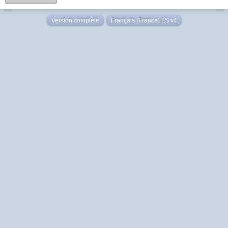
Version complète
Français (France) LS v4