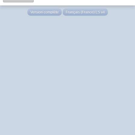
Version complète
Français (France) LS v4