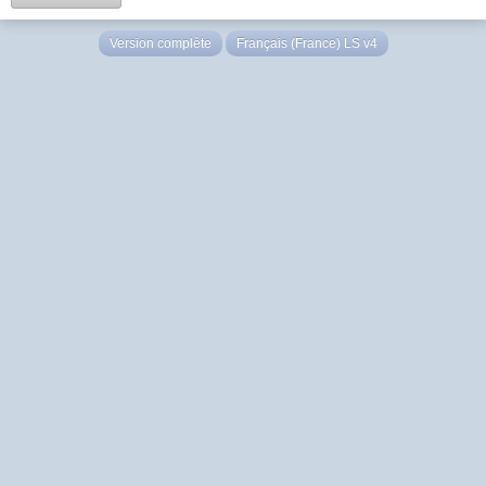
Version complète
Français (France) LS v4