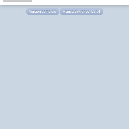
Version complète
Français (France) LS v4