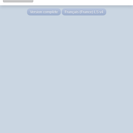
Version complète
Français (France) LS v4