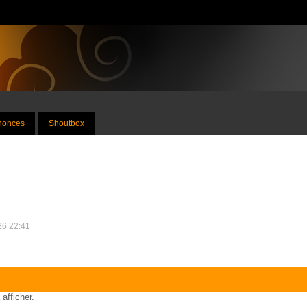
nnonces
Shoutbox
026 22:41
 afficher.