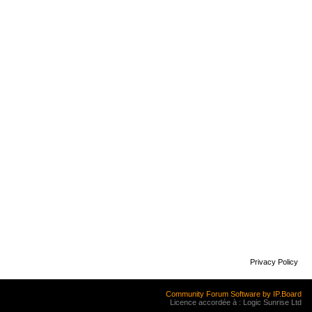
Privacy Policy
Community Forum Software by IP.Board
Licence accordée à : Logic Sunrise Ltd