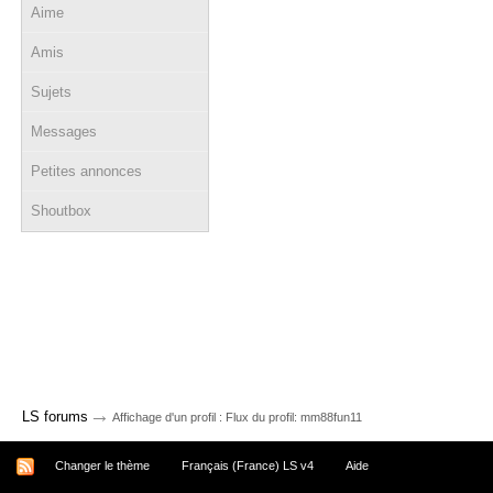
Aime
Amis
Sujets
Messages
Petites annonces
Shoutbox
→
LS forums
Affichage d'un profil : Flux du profil: mm88fun11
Changer le thème
Français (France) LS v4
Aide