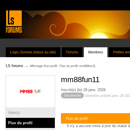
Logic-Sunrise (retour au site)
Forums
Membres
Petites a
→
LS forums
Affichage d'un profil : Flux du profil: mm88fun11
mm88fun11
Inscrit(e) (le) 28 janv. 2026
Déconnecté
Dernière activité janv. 28 2
Aperçu
Flux du profil
Flux du profil
Il n'y a aucune mise à jour du statut à