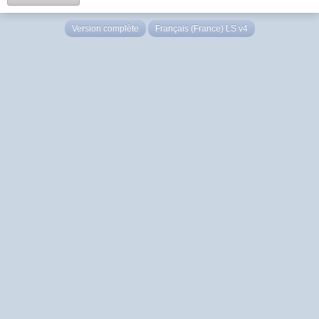
Version complète
Français (France) LS v4