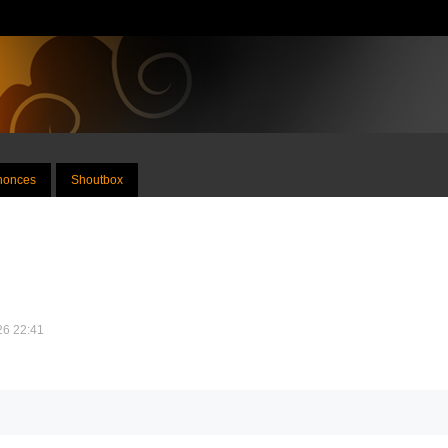
nnonces
Shoutbox
026 22:41