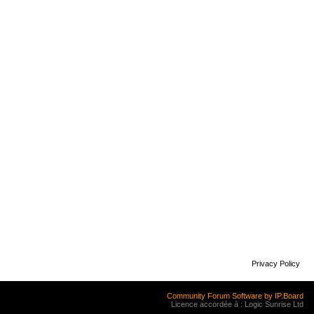
Privacy Policy
Community Forum Software by IP.Board
Licence accordée à : Logic Sunrise Ltd