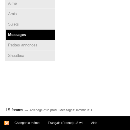
Aime
Amis
Sujets
Messages
Petites annonces
Shoutbox
→
LS forums
Affichage d'un profil : Messages: mm88fun11
Changer le thème
Français (France) LS v4
Aide