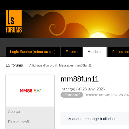
Logic-Sunrise (retour au site)
Forums
Membres
Petites a
→
LS forums
Affichage d'un profil : Messages: mm88fun11
mm88fun11
Inscrit(e) (le) 28 janv. 2026
Déconnecté
Dernière activité janv. 28 2
Aperçu
Il n'y aucun message à afficher.
Flux du profil