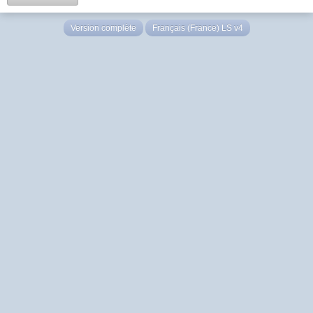
Version complète
Français (France) LS v4