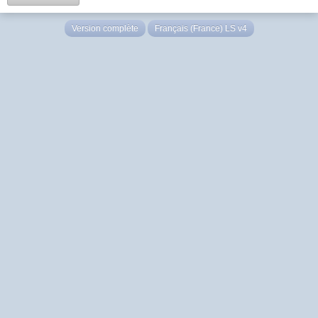
Version complète
Français (France) LS v4