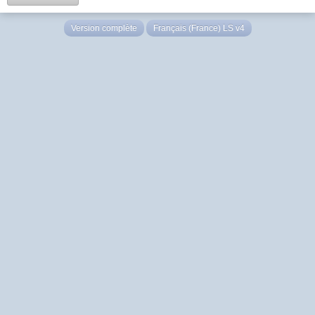
Version complète
Français (France) LS v4