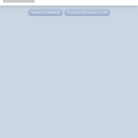
Version complète
Français (France) LS v4