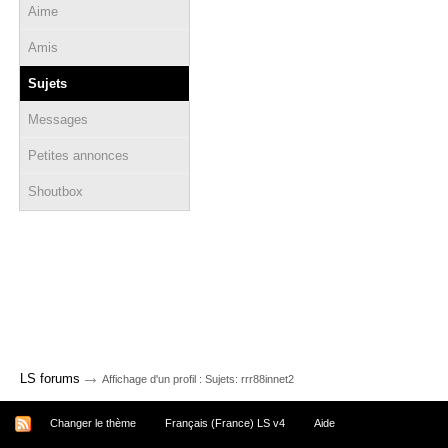
Aime
Amis
Sujets
Messages
Petites annonces
Shoutbox
→
LS forums
Affichage d'un profil : Sujets: rrr88innet2
Changer le thème
Français (France) LS v4
Aide