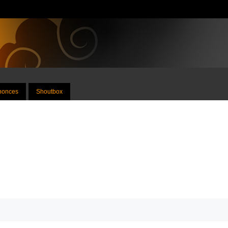
nnonces
Shoutbox