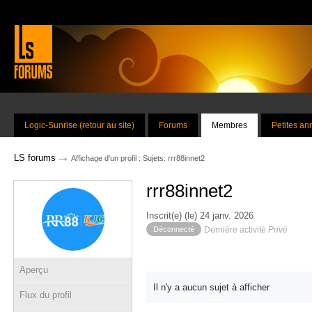
Logic-Sunrise (retour au site)
Forums
Membres
Petites a
→
LS forums
Affichage d'un profil : Sujets: rrr88innet2
rrr88innet2
Inscrit(e) (le) 24 janv. 2026
Déconnecté
Dernière activité
Privé
Aperçu
Il n'y a aucun sujet à afficher
Flux du profil