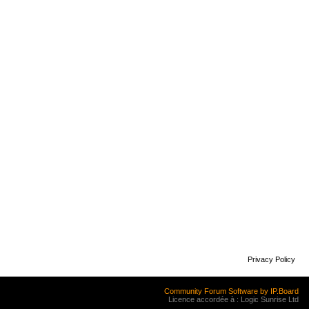
Privacy Policy
Community Forum Software by IP.Board
Licence accordée à : Logic Sunrise Ltd