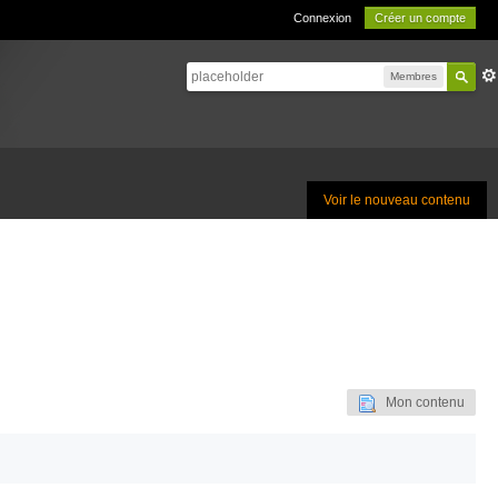
Connexion
Créer un compte
Membres
Voir le nouveau contenu
Mon contenu