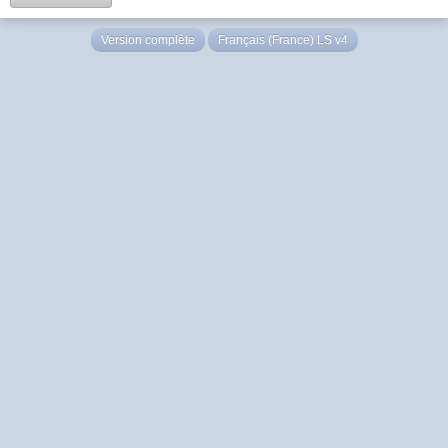
Version complète
Français (France) LS v4