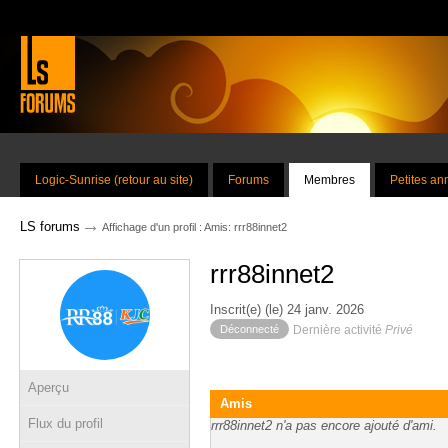
Logic-Sunrise (retour au site)
Forums
Membres
Petites a
→
LS forums
Affichage d'un profil : Amis: rrr88innet2
rrr88innet2
Inscrit(e) (le) 24 janv. 2026
Déconnecté
Dernière activité
Privé
Aperçu
Amis
Flux du profil
rrr88innet2 n'a pas encore ajouté d'ami.