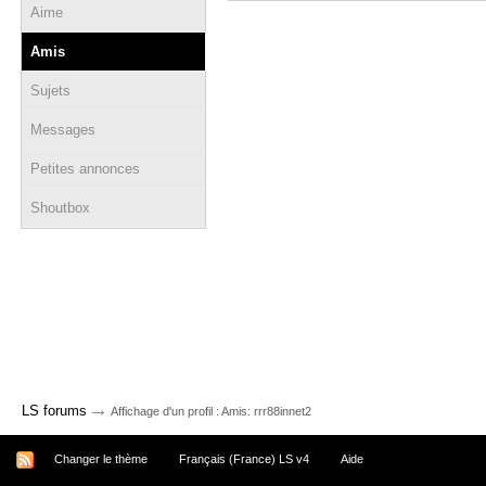
Aime
Amis
Sujets
Messages
Petites annonces
Shoutbox
→
LS forums
Affichage d'un profil : Amis: rrr88innet2
Changer le thème
Français (France) LS v4
Aide