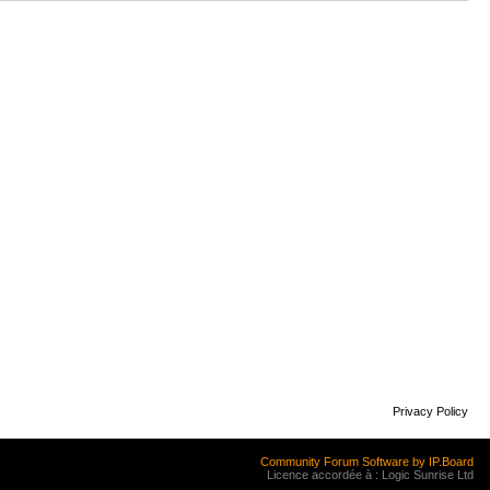
Privacy Policy
Community Forum Software by IP.Board
Licence accordée à : Logic Sunrise Ltd