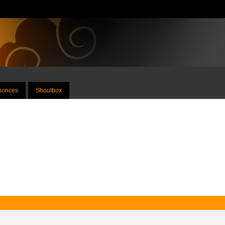
nnonces
Shoutbox