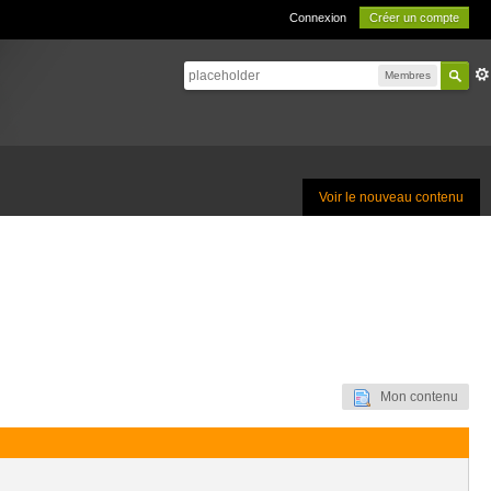
Connexion
Créer un compte
Membres
Voir le nouveau contenu
Mon contenu