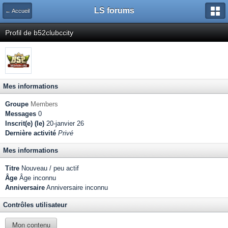
LS forums
← Accueil
Profil de b52clubccity
Mes informations
Groupe
Members
Messages
0
Inscrit(e) (le)
20-janvier 26
Dernière activité
Privé
Mes informations
Titre
Nouveau / peu actif
Âge
Âge inconnu
Anniversaire
Anniversaire inconnu
Contrôles utilisateur
Mon contenu