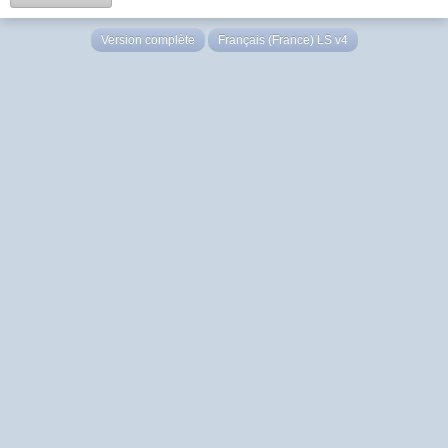
Version complète
Français (France) LS v4