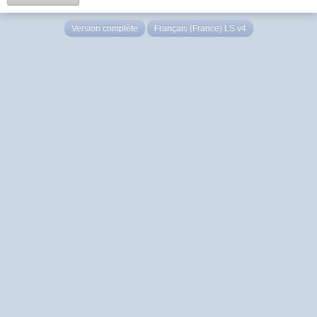
Version complète
Français (France) LS v4