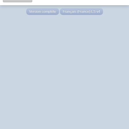
Version complète
Français (France) LS v4