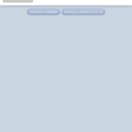
Version complète
Français (France) LS v4