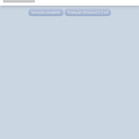
Version complète
Français (France) LS v4