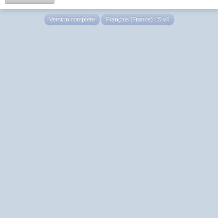
Version complète
Français (France) LS v4