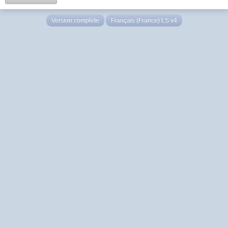
Version complète
Français (France) LS v4