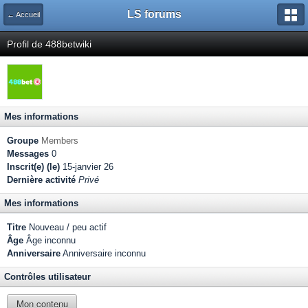
LS forums
← Accueil
Profil de 488betwiki
Mes informations
Groupe
Members
Messages
0
Inscrit(e) (le)
15-janvier 26
Dernière activité
Privé
Mes informations
Titre
Nouveau / peu actif
Âge
Âge inconnu
Anniversaire
Anniversaire inconnu
Contrôles utilisateur
Mon contenu