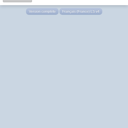
Version complète
Français (France) LS v4