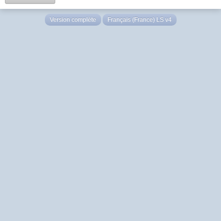
Version complète
Français (France) LS v4