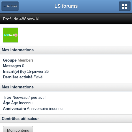
LS forums
← Accueil
Profil de 488betwiki
Mes informations
Groupe
Members
Messages
0
Inscrit(e) (le)
15-janvier 26
Dernière activité
Privé
Mes informations
Titre
Nouveau / peu actif
Âge
Âge inconnu
Anniversaire
Anniversaire inconnu
Contrôles utilisateur
Mon contenu