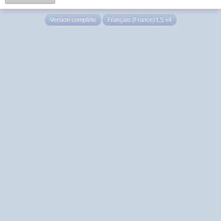
Version complète
Français (France) LS v4