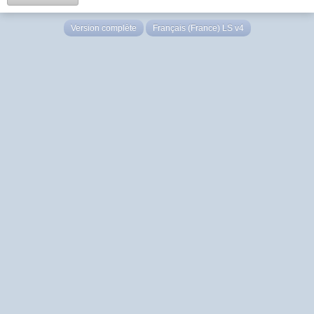
Version complète
Français (France) LS v4