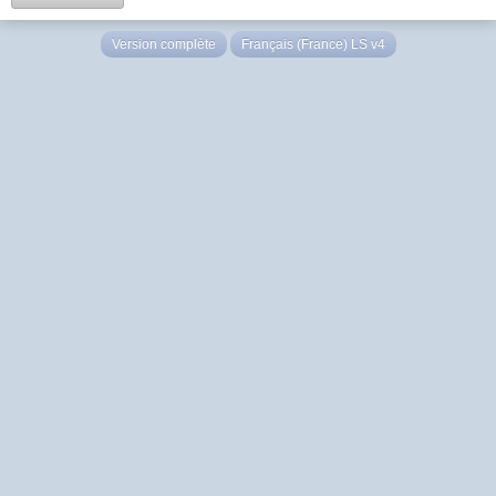
Version complète
Français (France) LS v4