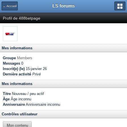
LS forums
← Accueil
Profil de 488betpage
Mes informations
Groupe
Members
Messages
0
Inscrit(e) (le)
15-janvier 26
Dernière activité
Privé
Mes informations
Titre
Nouveau / peu actif
Âge
Âge inconnu
Anniversaire
Anniversaire inconnu
Contrôles utilisateur
Mon contenu