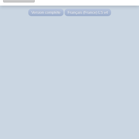
Version complète
Français (France) LS v4