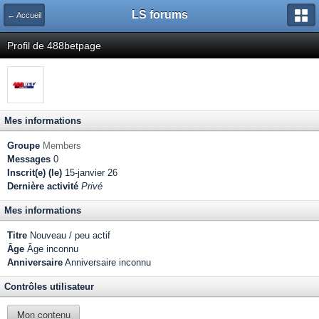
LS forums
← Accueil
Profil de 488betpage
Mes informations
Groupe
Members
Messages
0
Inscrit(e) (le)
15-janvier 26
Dernière activité
Privé
Mes informations
Titre
Nouveau / peu actif
Âge
Âge inconnu
Anniversaire
Anniversaire inconnu
Contrôles utilisateur
Mon contenu