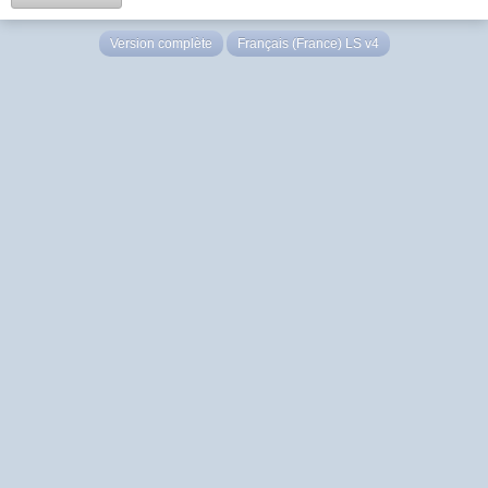
Version complète
Français (France) LS v4