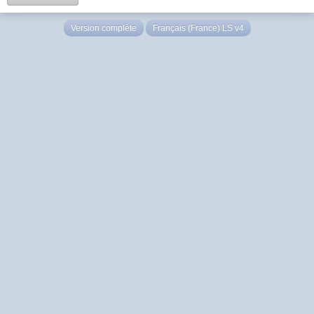
Version complète
Français (France) LS v4