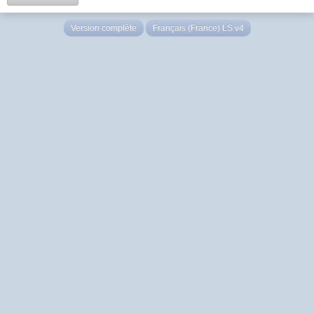
Version complète
Français (France) LS v4