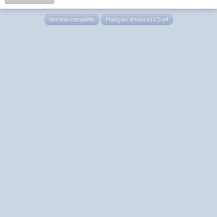
Version complète
Français (France) LS v4